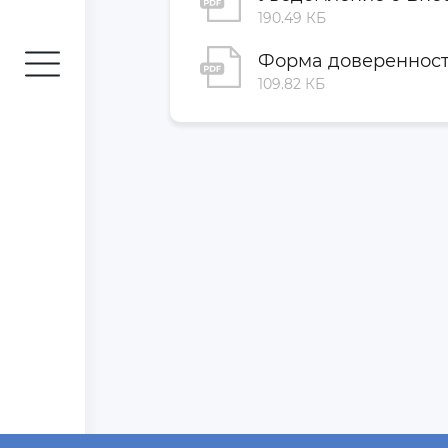
190.49 КБ
денды
Форма доверенност
ания
109.82 КБ
онеров
рытие
рмации
Корпоративные
документы
Финансовая
отчетность
Годовые и
Полугодовые
отчеты
Обратный
выкуп
акты