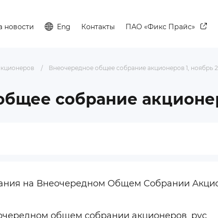
а новости
Eng
Контакты
ПАО «Фикс Прайс»
акционеров
Внеочередное общее собрание акционеров 1, ноябрь 
бщее собрание акционеро
вания на Внеочередном Общем Собрании Акци
очередном общем собрании акционеров_рус