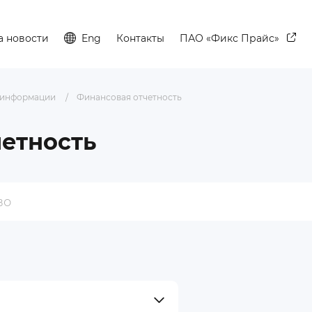
а новости
Eng
Контакты
ПАО «Фикс Прайс»
 информации
Финансовая отчетность
етность