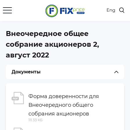
Eng
Ключевые результаты
Отчеты и результаты
Внеочередное общее
Презентации
собрание акционеров 2,
Акции
август 2022
Календарь инвестора
Документы
Дивиденды
Собрания акционеров
Раскрытие информации
Форма доверенности для
Внеочередного общего
Корпоративные документы
собрания акционеров
Финансовая отчетность
111.33 КБ
Годовые и Полугодовые отчеты