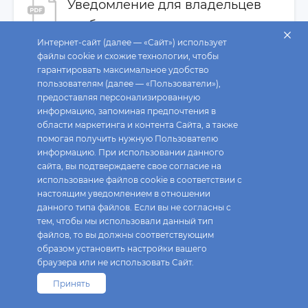
Уведомление для владельцев
Обратный выкуп
глобальных депозитарных
Контакты для инвесторов
Интернет-сайт (далее — «Сайт») использует
расписок
файлы cookie и схожие технологии, чтобы
321.04 КБ
гарантировать максимальное удобство
пользователям (далее — «Пользователи»),
Уведомление о Внеочередном
предоставляя персонализированную
общем собрании акционеров
информацию, запоминая предпочтения в
области маркетинга и контента Сайта, а также
242.47 КБ
помогая получить нужную Пользователю
Результаты голосования на
информацию. При использовании данного
сайта, вы подтверждаете свое согласие на
Внеочередном общем собрании
использование файлов cookie в соответствии с
акционеров
настоящим уведомлением в отношении
данного типа файлов. Если вы не согласны с
182.05 КБ
тем, чтобы мы использовали данный тип
файлов, то вы должны соответствующим
образом установить настройки вашего
браузера или не использовать Сайт.
Принять
Fix Price © 2026. Все права защищены.