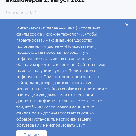
акционеров 2, август 2022
08 июля 2022
Интернет-сайт (далее — «Сайт») использует
файлы cookie и схожие технологии, чтобы
Внеочередное общее собрание
гарантировать максимальное удобство
акционеров 1, август 2022
пользователям (далее — «Пользователи»),
предоставляя персонализированную
информацию, запоминая предпочтения в
08 июля 2022
области маркетинга и контента Сайта, а также
помогая получить нужную Пользователю
информацию. При использовании данного
сайта, вы подтверждаете свое согласие на
Внеочередное общее собрание
использование файлов cookie в соответствии с
акционеров, март 2022
настоящим уведомлением в отношении
данного типа файлов. Если вы не согласны с
25 февраля 2022
тем, чтобы мы использовали данный тип
файлов, то вы должны соответствующим
образом установить настройки вашего
браузера или не использовать Сайт.
Принять