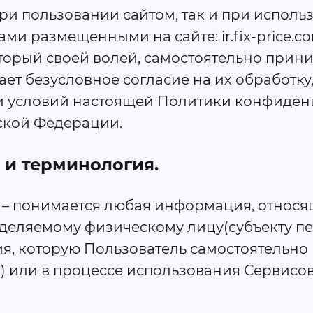
 при пользовании сайтом, так и при испол
 размещенными на сайте: ir.fix-price.co
торый своей волей, самостоятельно прин
ет безусловное согласие на их обработку
и условий настоящей Политики конфиден
ской Федерации.
 и терминология.
е – понимается любая информация, относя
деляемому физическому лицу(субъекту п
, которую Пользователь самостоятельно 
и) или в процессе использования Сервисо