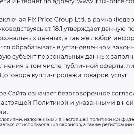
и Интернет по адресу: www.ir.fix-price.com
 включая Fix Price Group Ltd. в рамка Фед
ководствуясь ст. 18.1 утверждает данную
сональных данных, а так же любой инфор
ется обрабатывать в установленном зако
рую субъект персональных данных заполняе
олнения в том числе публичной оферты, л
оговора купли-продажи товаров, услуг.
сов Сайта означает безоговорочное согла
настоящей Политикой и указанными в ней
ии.
 условиями, изложенными в настоящей политики конфиде
заться от использования сервисов, а также регистрации