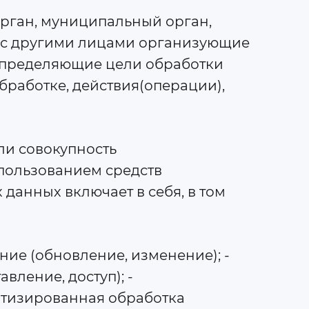
орган, муниципальный орган,
о с другими лицами организующие
 определяющие цели обработки
работке, действия(операции),
ли совокупность
пользованием средств
данных включает в себя, в том
нение (обновление, изменение); -
вление, доступ); -
матизированная обработка